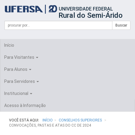
Início
UNIVERSIDADE FEDERAL
do
Rural do Semi-Árido
cabeçalho
do
Campo
Formulário
Buscar
portal
de
da
de
busca
UFERSA
Busca
Início
Para Visitantes
Para Alunos
Para Servidores
Institucional
Acesso à Informação
VOCÊ ESTÁ AQUI:
INÍCIO
CONSELHOS SUPERIORES
CONVOCAÇÕES, PASTAS E ATAS DO CC DE 2024